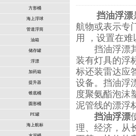
方形桶
挡油浮漂
海上浮球
航物或表示专
管道浮筒
用 ，设置在
油箱
挡油浮漂其功
储存罐
装有灯具的浮
浮漂
标还装雷达应
加药箱
设备。挡油浮
提升器
度聚氨酯泡沫
锥底桶
泥管线的漂浮
圆形桶
挡油浮漂
PE罐
海上航标
理、经济，从
水泥桶