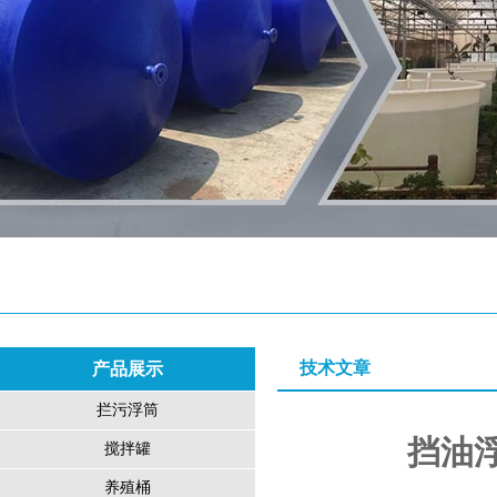
技术文章
产品展示
拦污浮筒
挡油
搅拌罐
养殖桶