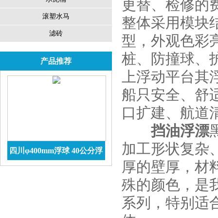
更替、检修的
滚塑水马
整体采用模块
滤砖
型，外观色彩
桩、防撞球、
产品推荐
上浮动平台其
船只安全、舒
口扩建、航道
挡油浮漂
加工形状复杂
四川φ400mm浮球 40公分浮
厚的壁厚，材
球价格 防腐储罐
查看详情
殊的颜色，是
系列，特别适