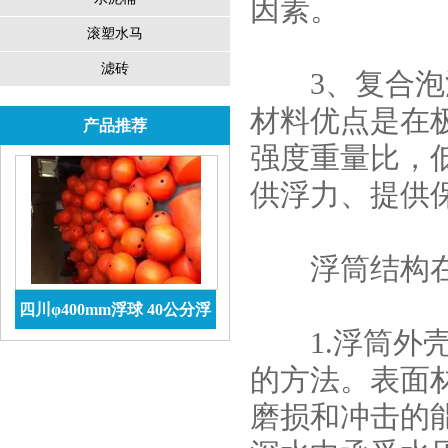
因素。
滚塑水马
滤砖
3、复合泡沫
材料优点是在
产品推荐
强度重量比，
供浮力、提供
浮筒结构在设
四川φ400mm浮球 40公分浮
1.浮筒外壳
球价格 防腐储罐
查看详情
的方法。表面
磨损和冲击的