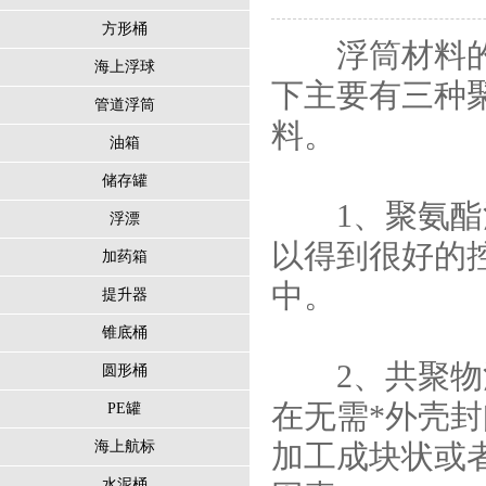
方形桶
浮筒材料的选
海上浮球
下主要有三种
管道浮筒
料。
油箱
储存罐
1、聚氨酯泡
浮漂
以得到很好的
加药箱
中。
提升器
锥底桶
2、共聚物泡
圆形桶
在无需*外壳
PE罐
海上航标
加工成块状或
水泥桶