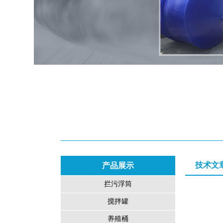
技术文
产品展示
拦污浮筒
搅拌罐
养殖桶