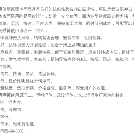
筒
使用原理本产品具有良好的抗侯性及抗冲击破坏性，可以承受波浪冲击
体表面采用的是网纹设计，防滑，安全稳固，四边造型密度高支撑力强，每平方米
简单、灵活、快速，不耗人力、缩短施工时间、同时节约成本，可配置出
污浮筒
使用原理一、特性：
抗冲击抗风浪，结构紧凑合理，安装简单，性能优异。
，抗环境应力开裂性强，适合于海上及湖泊的施工。
载力，重量轻，耐磨性强，便于安装和搬运，运输转移成本低，筒体平
，耐气候性强，寿命长，是钢浮筒寿命的3倍。抗腐、防冻、抗氧化、
的侵蚀。
易、快速、灵活、造型多样。
低，性价比明显优于钢浮筒。
稳定、造型新颖、价格合理、服务等，深受用户的欢迎。
污浮筒
使用原理二、塑料浮体，疏浚浮体，水上浮漂生厂家性能特点：
轻、浮力大。
击、等腐蚀。
率低。
简单、维修费用低。
-60-80℃。