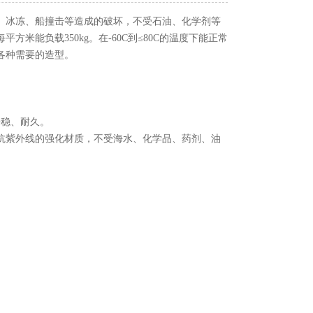
、冰冻、船撞击等造成的破坏，不受石油、化学剂等
能负载350kg。在-60C到≤80C的温度下能正常
各种需要的造型。
稳、耐久。
抗紫外线的强化材质，不受海水、化学品、药剂、油