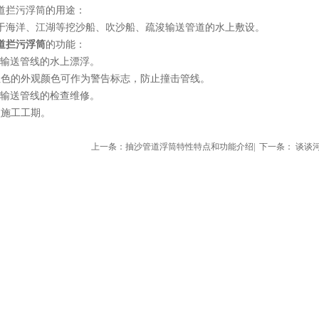
拦污浮筒的用途：
洋、江湖等挖沙船、吹沙船、疏浚输送管道的水上敷设。
道拦污浮筒
的功能：
输送管线的水上漂浮。
的外观颜色可作为警告标志，防止撞击管线。
输送管线的检查维修。
施工工期。
上一条：
抽沙管道浮筒特性特点和功能介绍
| 下一条：
谈谈