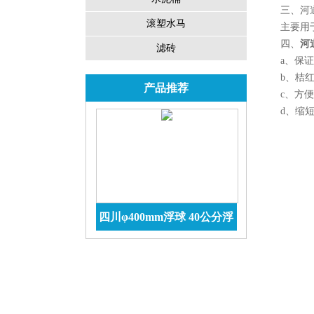
三、河道
滚塑水马
主要用于海
四、
河
滤砖
a、保证
b、桔红色
产品推荐
c、方便
d、缩短
四川φ400mm浮球 40公分浮
球价格 防腐储罐
查看详情