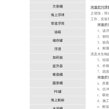
方形桶
河道拦污浮
之侵蚀；筒
海上浮球
工作，安装
管道浮筒
河道拦
1、该浮体
油箱
2、韧性好
储存罐
3、较高承
4、耐腐蚀
浮漂
渍及水生物
加药箱
5、组装简
6、价格
提升器
7、因质量
锥底桶
河道拦
圆形桶
a、质量
b、抗冲
PE罐
c、吸收
海上航标
d、施工
e、耐温范围
水泥桶