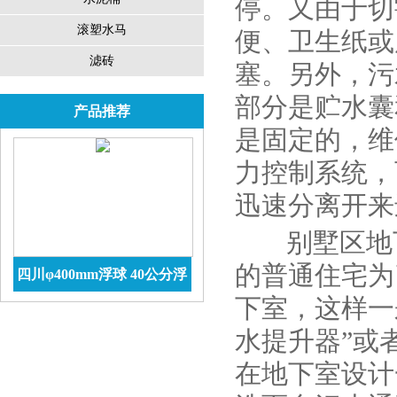
停。又由于切
滚塑水马
便、卫生纸或
滤砖
塞。另外，污
部分是贮水囊
产品推荐
是固定的，维
力控制系统，
迅速分离开来
别墅区地
的普通住宅为
四川φ400mm浮球 40公分浮
下室，这样一
球价格 防腐储罐
查看详情
水提升器”或
在地下室设计