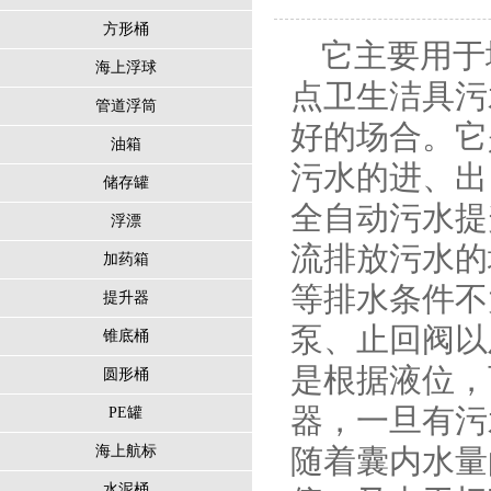
方形桶
它主要用于
海上浮球
点卫生洁具污
管道浮筒
好的场合。它
油箱
污水的进、出
储存罐
全自动污水提
浮漂
流排放污水的
加药箱
等排水条件不
提升器
泵、止回阀以
锥底桶
是根据液位，
圆形桶
器，一旦有污
PE罐
海上航标
随着囊内水量
水泥桶