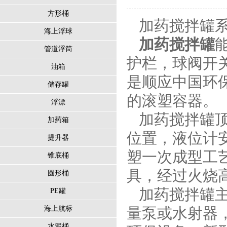
方形桶
加药搅拌罐
海上浮球
加药搅拌罐
管道浮筒
护栏，球阀开
油箱
是顺应中国环
储存罐
的滚塑容器。
浮漂
加药搅拌罐顶
加药箱
位置，液位计
提升器
塑一次成型工
锥底桶
具，经过火烧
圆形桶
加药搅拌罐主
PE罐
海上航标
量泵或水射器
水泥桶