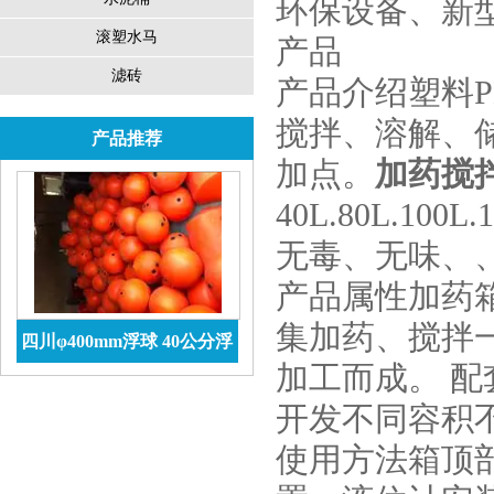
环保设备、新
滚塑水马
产品
滤砖
产品介绍塑料
搅拌、溶解、
产品推荐
加点。
加药搅
40L.80L.1
无毒、无味、
产品属性加药
集加药、搅拌
四川φ400mm浮球 40公分浮
加工而成。 
球价格 防腐储罐
查看详情
开发不同容积不
使用方法箱顶