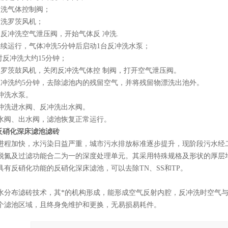
冲洗气体控制阀；
冲洗罗茨风机；
闭反冲洗空气泄压阀，开始气体反 冲洗.
继续运行，气体冲洗5分钟后启动1台反冲洗水泵；
时反冲洗大约15分钟；
冲罗茨鼓风机，关闭反冲洗气体控 制阀，打开空气泄压阀。
水冲洗约5分钟，去除滤池内的残留空气，并将残留物漂洗出池外。
反冲洗水泵。
反冲洗进水阀、反冲洗出水阀。
进水阀、出水阀，滤池恢复正常运行。
质反硝化深床滤池滤砖
进程加快，水污染日益严重，城市污水排放标准逐步提升，现阶段污水经
脱氮及过滤功能合二为一的深度处理单元。其采用特殊规格及形状的厚层
具有反硝化功能的反硝化深床滤池，可以去除TN、SS和TP。
水分布滤砖技术，其*的机构形成，能形成空气反射内腔，反冲洗时空气
个滤池区域，且终身免维护和更换，无易损易耗件。