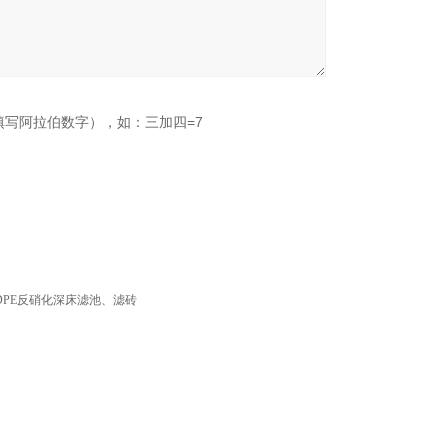
填写阿拉伯数字），如：三加四=7
DPE反硝化深床滤池、滤砖