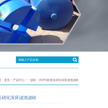
置：
首页
>
产品中心
> >
滤砖
> HDPE材质反硝化深床滤池滤砖
质反硝化深床滤池滤砖