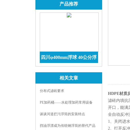
产品推荐
四川φ400mm浮球 40公分浮
球价格 防腐储罐
查看详情
相关文章
分布式滤砖要求
HDPE材
滤砖内填抗
PE加药桶——水处理加药常用设备
开口，能满
谈谈河道拦污浮筒的安装特点
全自动反冲
1、关闭进
挡油浮漂成为传统钢浮筒的替代产品
2、打开反