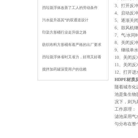
3、打开反
挡垃圾浮体改善了工人的劳动条件
4、启动反
污水提升器其*的双通道设计
5、逐渐关
6、鼓风机
印染方形桶行业走升级之路
7、气/水同
8、关闭反
纺织布料方形桶有着严格的出厂要求
9、继续单
挡垃圾浮体省时又省力，好用又好看
10、关闭
11、关闭
搅拌加药罐深受用户的信赖
12、打开
HDPE材
随着城市化
池是集生物
况下，则为
工作原理：
滤池采用气
匀分布在整