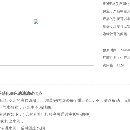
HDPE材质反硝
保温；产品中空
产品的形状可以
度好，滚塑可以实
边缘较薄的问题
更新时间：2020-09
厂商性质：生产
访问量：1329
质反硝化深床滤池滤砖
优势：
压345KGF的高度混凝土，灌装好的滤砖每个重23KG，不会漂浮移动，
足气水分布，污水中不易堵塞。
洗过程如下：(反冲洗周期和顺序可通过主控柜调整)
水阀和出水阀；
冲洗进水阀、反冲洗出水阀；