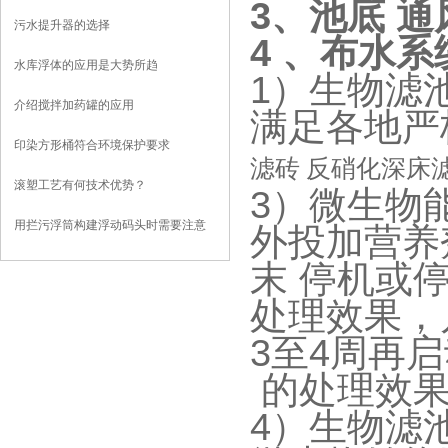
3
、池底 
影响？
污水提升器的选择
4
、布水系
水库浮体的应用是大势所趋
1
）生物滤
介绍搅拌加药罐的应用
满足各地严
印染方形桶符合环境保护要求
滤砖 反硝化深床滤
滚塑工艺有何技术优势？
3
）微生物
用拦污浮筒构建浮动码头时需要注意
外投加营养
些什么？
末 停机或
处理效果，
3至4周再
的处理效
4
）生物滤