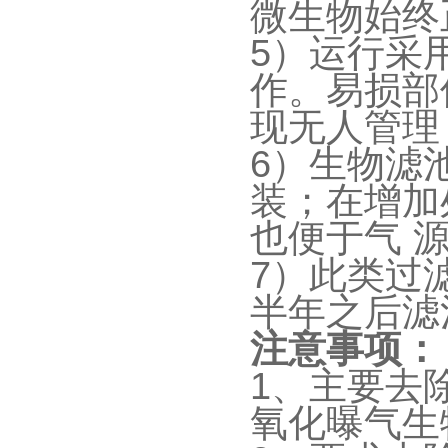
微生物始终
5
）运行采
作。易损部
现无人管理
6
）生物滤
装；在增加
也便于气 
7
）此类过
半年之后滤
注意事项：
1
、主要去
氧化曝气生