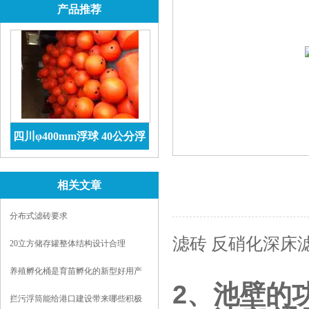
产品推荐
四川φ400mm浮球 40公分浮
球价格 防腐储罐
查看详情
相关文章
分布式滤砖要求
滤砖 反硝化深床滤
20立方储存罐整体结构设计合理
养殖孵化桶是育苗孵化的新型好用产
2
、池壁的
品
拦污浮筒能给港口建设带来哪些积极