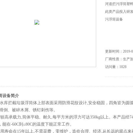
河道拦污浮筒塑
此类产品投入研
污浮筒设备
更新时间：2019-07
厂商性质：生产
访问量：1828
筒设备
简介
筒,,水库拦截垃圾浮筒体上部表面采用防滑花纹设计,安全稳固，四角皆为
：滑倒、被碎木屑、锈钉刺伤等。
较高承载力,筒体平稳、耐久,每平方米的浮力可达350kg以上。本产品经74
能在-60C到≤80C的温度下能正常工作。
使用寿命在15年以上,不需花费，零维护，造价合理、经济,从长远的观点