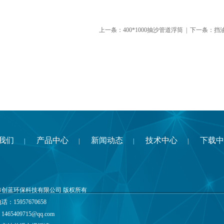
上一条：
400*1000抽沙管道浮筒
| 下一条：
挡
我们
产品中心
新闻动态
技术中心
下载中
|
|
|
|
市创蓝环保科技有限公司 版权所有
：15957670658
：
1465409715@qq.com