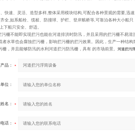
易、快速、灵活、造型多样,整体采用模块结构,可配合各种景观的需要,迅
备齐全,如系船栓、缆桩、防撞球、护栏、登岸舷桥等,可靠泊各种大小船只
客上下船只安全、舒适。
污栅不能即实现拦污也能在河道排洪时防汛，并且采用的拦污栅不易清
或者水草也会腐蚀拦污栅，影响拦污栅的拦污效果。因此，生产一种结构
污栅，并且能够防汛的水利河道拦污防汛栅，具有 的市场前景。
河道拦污
产品：
的单位：
的姓名：
系电话：