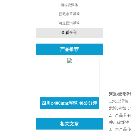
挡垃圾浮体
拦截水草浮筒
河道拦污浮筒
查看全部
产品推荐
河道拦污浮
1.水上浮
四川φ400mm浮球 40公分浮
危险,例如
球价格 防腐储罐
查看详情
2、产品具有
冲击破坏性，
相关文章
3、本产品