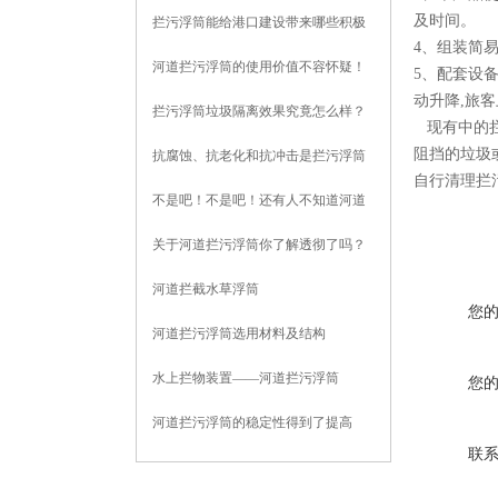
及时间。
拦污浮筒能给港口建设带来哪些积极
4、组装简
影响？
河道拦污浮筒的使用价值不容怀疑！
5、配套设
动升降,旅
拦污浮筒垃圾隔离效果究竟怎么样？
现有中的拦
且听我给你分析
阻挡的垃圾
抗腐蚀、抗老化和抗冲击是拦污浮筒
自行清理拦
的基本性能
不是吧！不是吧！还有人不知道河道
拦污浮筒？
关于河道拦污浮筒你了解透彻了吗？
河道拦截水草浮筒
您
河道拦污浮筒选用材料及结构
水上拦物装置——河道拦污浮筒
您
河道拦污浮筒的稳定性得到了提高
联