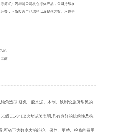
料浮筒式拦污栅是公司核心浮体产品，公司持续在
发经费，不断改善产品结构以及整体方案。河道拦
-08
加工商
圆弧钝角造型,避免一般水泥、木制、铁制设施所常见的
6C级UL-94HB火焰试验表明,具有良好的抗侯性及抗
来看,可省下为数庞大的维护、保养、更替、检修的费用