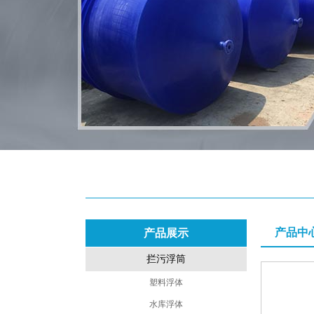
产品中
产品展示
拦污浮筒
塑料浮体
水库浮体