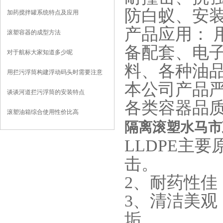
防白蚁、安
加药搅拌罐系统特点及应用
产品应用： 
滚塑容器的成型方法
备配套、电
对于航标大家知道多少呢
料、各种油
用拦污浮筒构建浮动码头时需要注意
本公司产品
些什么？
谈谈河道拦污浮筒的安装特点
各类容器品
滚塑油箱综合使用性价比高
隔离滚塑水马市
LLDPE主
击。
2、耐药性佳
3、清洁美观
垢。