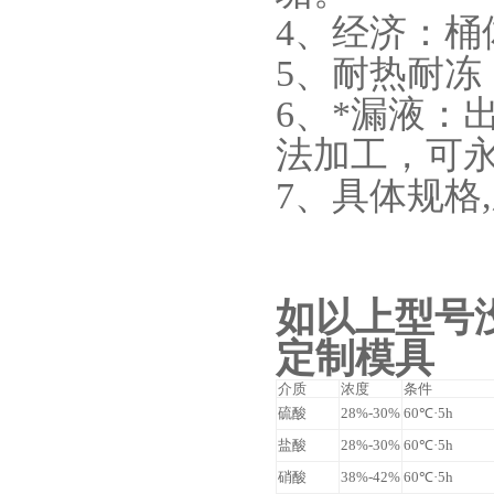
4、经济：
5、耐热耐冻
6、*漏液：
法加工，可
7、具体规格
如以上型号
定制模具
介质
浓度
条件
硫酸
28%-30%
60℃·5h
盐酸
28%-30%
60℃·5h
硝酸
38%-42%
60℃·5h