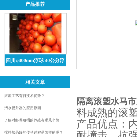
产品推荐
四川φ400mm浮球 40公分浮
球价格 防腐储罐
查看详情
相关文章
滚塑工艺有何技术优势？
隔离滚塑水马市
污水提升器的应用原因
料成熟的滚
了解对虾养殖桶的养殖有哪几个阶
产品优点：内
段？
耐撞击、抗
搅拌加药罐的传动过程是怎样的呢？