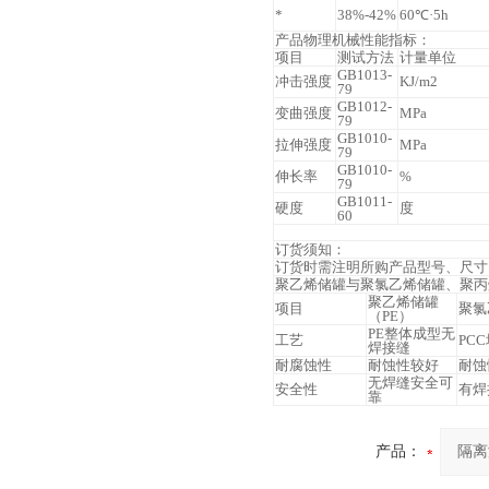
*
38%-42%
60℃·5h
产品物理机械性能指标：
项目
测试方法
计量单位
GB1013-
冲击强度
KJ/m2
79
GB1012-
变曲强度
MPa
79
GB1010-
拉伸强度
MPa
79
GB1010-
伸长率
%
79
GB1011-
硬度
度
60
订货须知：
订货时需注明所购产品型号、尺寸
聚乙烯储罐与聚氯乙烯储罐、聚丙
聚乙烯储罐
项目
聚氯
（PE）
PE整体成型无
工艺
PC
焊接缝
耐腐蚀性
耐蚀性较好
耐蚀
无焊缝安全可
安全性
有焊
靠
产品：