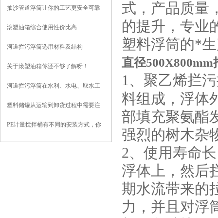
式，产品质量
抽沙管道浮筒让你的工艺更安全可靠
的提升，专业
滚塑油箱综合使用性价比高
塑料浮筒的*
河道拦污浮筒选用材料及结构
直径500X800
关于滚塑油箱你还不够了解呀！
1、聚乙烯拦
河道拦污浮筒在水利、水电、取水工
料组成，浮体
程中的应用
塑料储罐从运输到卸货过程中需要注
部填充聚氨酯
意到哪些？
PE计量搅拌桶有不同的安装方式，你
强烈的树木杂
知道哪些？
2、使用寿命
浮体上，然后
期水流带来的
力，并且对浮