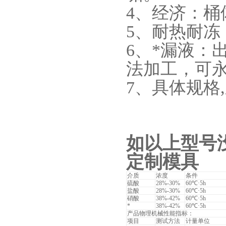
4、经济：
5、耐热耐冻
6、*漏液：
法加工，可
7、具体规格
如以上型号
定制模具
介质
浓度
条件
硫酸
28%-30%
60℃·5h
盐酸
28%-30%
60℃·5h
硝酸
38%-42%
60℃·5h
*
38%-42%
60℃·5h
产品物理机械性能指标：
项目
测试方法
计量单位