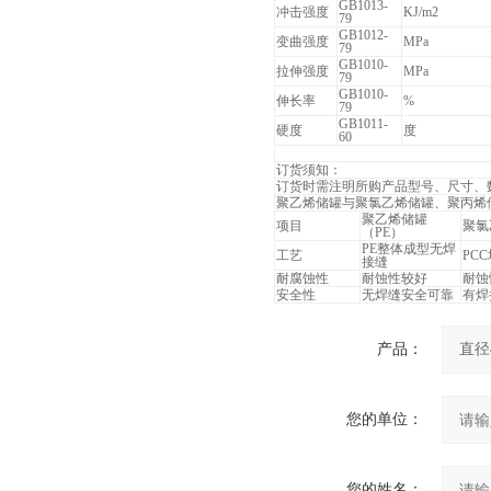
GB1013-
冲击强度
KJ/m2
79
GB1012-
变曲强度
MPa
79
GB1010-
拉伸强度
MPa
79
GB1010-
伸长率
%
79
GB1011-
硬度
度
60
订货须知：
订货时需注明所购产品型号、尺寸、
聚乙烯储罐与聚氯乙烯储罐、聚丙烯
聚乙烯储罐
项目
聚氯
（PE）
PE整体成型无焊
工艺
PC
接缝
耐腐蚀性
耐蚀性较好
耐蚀
安全性
无焊缝安全可靠
有焊
产品：
您的单位：
您的姓名：