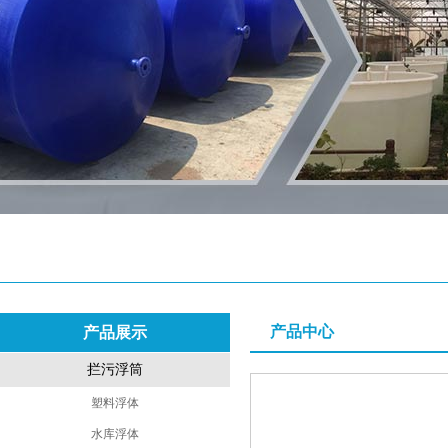
产品中心
产品展示
拦污浮筒
塑料浮体
水库浮体