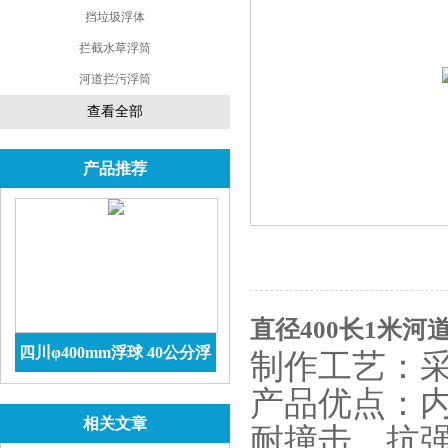
挡垃圾浮体
拦截水草浮筒
河道拦污浮筒
查看全部
产品推荐
直径400长1米
四川φ400mm浮球 40公分浮
制作工艺：
球价格 防腐储罐
查看详情
产品优点：内
相关文章
耐撞击、抗