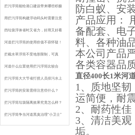
防白蚁、安
拦污浮筒能给港口建设带来哪些积极
影响？
产品应用： 
用拦污浮筒构建浮动码头时需要注意
些什么？
备配套、电
挡垃圾浮体省时又省力，好用又好看
料、各种油
河道拦污浮筒的使用价值不容怀疑！
本公司产品
拦截水草浮筒不受地形限制，可真
各类容器品
正“因地制宜”
河道什么位置使用拦污浮筒比较合
直径400长1米
适？
拦污浮筒大大节省打捞人员排污水上
1、质地坚韧
作业强度
拦污浮筒的安装需得注意些什么？
运简便，耐
拦污浮筒垃圾隔离效果究竟怎么样？
2、耐药性佳
且听我给你分析
拦污浮筒争当河道黑臭治理“小卫士”
3、清洁美观
垢。