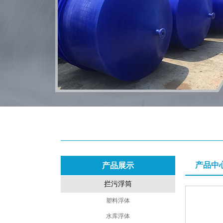
产品中
产品展示
拦污浮筒
塑料浮体
水库浮体