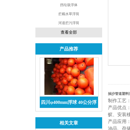
挡垃圾浮体
拦截水草浮筒
河道拦污浮筒
查看全部
产品推荐
抽沙管道塑料
制作工艺
四川φ400mm浮球 40公分浮
产品优点
球价格 防腐储罐
查看详情
蚁、安装
产品应用
相关文章
油品、存