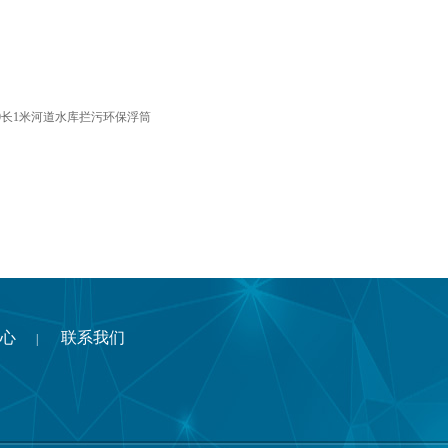
00长1米河道水库拦污环保浮筒
心
联系我们
|