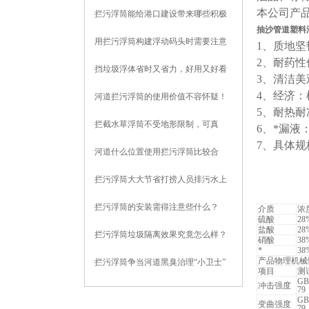
本公司产
拦污浮筒能给港口建设带来哪些积极
抽沙管道塑料
影响？
用拦污浮筒构建浮动码头时需要注意
1、质地坚
2、耐药性
些什么？
挡垃圾浮体省时又省力，好用又好看
3、清洁
4、经济
河道拦污浮筒的使用价值不容怀疑！
5、耐热耐
拦截水草浮筒不受地形限制，可真
6、*漏
7、具体规
正“因地制宜”
河道什么位置使用拦污浮筒比较合
适？
拦污浮筒大大节省打捞人员排污水上
作业强度
拦污浮筒的安装需得注意些什么？
介质
浓
硫酸
28
盐酸
28
拦污浮筒垃圾隔离效果究竟怎么样？
硝酸
38
*
38
且听我给你分析
产品物理机械
拦污浮筒争当河道黑臭治理“小卫士”
项目
测
GB
冲击强度
79
GB
变曲强度
79