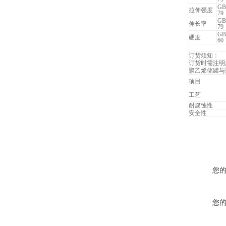
GB
拉伸强度
79
GB
伸长率
79
GB
硬度
60
订货须知：
订货时需注明
聚乙烯储罐与
项目
工艺
耐腐蚀性
安全性
您
您