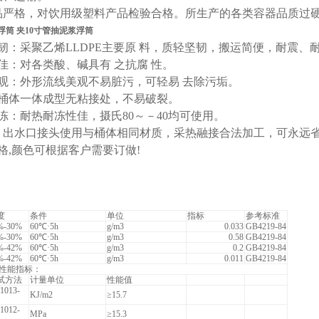
品严格，对饮用级塑料产品检验合格。所生产的各类容器品质过
浮筒 夹10寸管抽泥浆浮筒
韧：采聚乙烯LLDPE主要原 料，质轻坚韧，搬运简便，耐震、
佳：对各类酸、碱具有 之抗腐 性。
美观：外形流线美观不易脏污，可轻易 去除污垢。
：桶体一体成型无粘接处，不易破裂。
冻：耐热耐冻性佳，摄氏80～－40均可使用。
液：出水口接头使用与桶体相同材质，采热融接合法加工，可永远
格,颜色可根据客户需要订做!
度
条件
单位
指标
参考标准
%-30%
60℃·5h
g/m3
0.033
GB4219-84
%-30%
60℃·5h
g/m3
0.58
GB4219-84
%-42%
60℃·5h
g/m3
0.2
GB4219-84
%-42%
60℃·5h
g/m3
0.011
GB4219-84
性能指标：
试方法
计量单位
性能值
1013-
KJ/m2
≥15.7
1012-
MPa
≥15.3