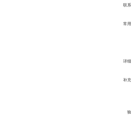
联
常
详
补