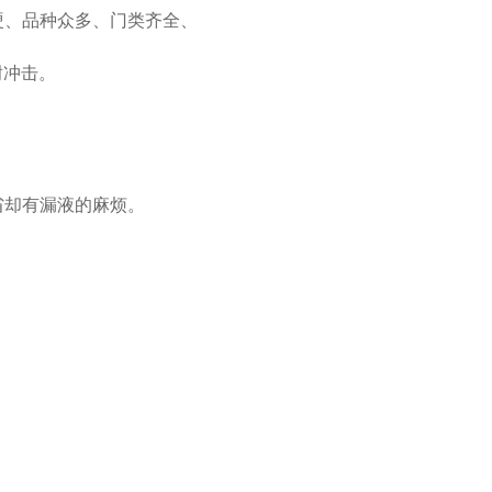
硬、品种众多、门类齐全、
耐冲击。
省却有漏液的麻烦。