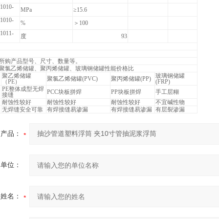
1010-
MPa
≥15.6
1010-
%
＞100
1011-
度
93
所购产品型号、尺寸、数量等。
聚氯乙烯储罐、聚丙烯储罐、玻璃钢储罐性能价格比
聚乙烯储罐
玻璃钢储罐
聚氯乙烯储罐(PVC)
聚丙烯储罐(PP)
（PE）
(FRP)
PE整体成型无焊
PCC块板拼焊
PP块板拼焊
手工层糊
接缝
耐蚀性较好
耐蚀性较好
耐蚀性较好
不宜碱性物
无焊缝安全可靠
有焊接缝易渗漏
有焊接缝易渗漏
有层裂渗漏
产品：
的单位：
的姓名：