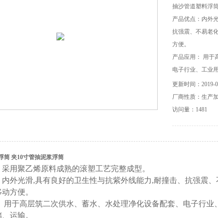
抽沙管道塑料浮筒
产品优点：内外光
抗强震、不易老
方便。
产品应用： 用于
电子行业、工业
储、运输
更新时间：2019-03
厂商性质：生产
访问量：1481
浮筒 夹10寸管抽泥浆浮筒
：采用聚乙烯原料成熟的滚塑工艺完整成型。
：内外光滑,具有良好的卫生性与抗紫外线能力,耐撞击、抗强震
移动方便。
： 用于高层筑二次供水、蓄水、水处理净化设备配套、电子行业
储、运输。