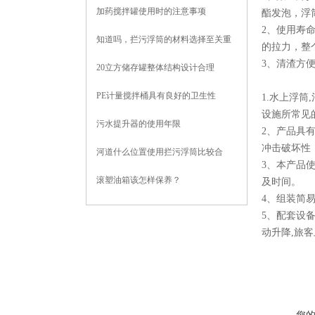
全
加药搅拌罐使用时的注意事项
酯发泡，浮
2、使用寿
知道吗，拦污浮筒的材料选择至关重
的拉力，整
要
3、清渣方
20立方储存罐整体结构设计合理
PE计量搅拌桶具有良好的卫生性
1.水上浮
设施所常见
污水提升器的使用年限
2、产品具有
冲击破坏性，
河道什么位置使用拦污浮筒比较合
3、本产品
适？
滚塑油箱该怎样保养？
及时间。
4、组装简
5、配套设
动升降,旅