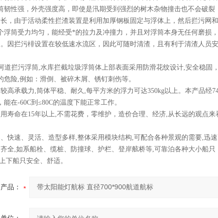
筒韧性强，外壳强度高，即使是汛期受到强烈的树木杂物撞击也不会破裂
命长，由于活动柔性拦渣装置是利用加厚钢板固定与浮体上，然后拦污网
个浮筒受力均匀，能经受*的拉力及冲撞力，并且对浮筒本身无任何磨损
便。因拦污棑设置在较低速水流区，因此可随时清渣，且有利于清渣人员
筒,河道拦污浮筒,水库拦截垃圾浮筒体上部表面采用防滑花纹设计,安全稳
的危险,例如：滑倒、被碎木屑、锈钉刺伤等。
较高承载力,筒体平稳、耐久,每平方米的浮力可达350kg以上。本产品经74
能在-60C到≤80C的温度下能正常工作。
使用寿命在15年以上,不需花费，零维护，造价合理、经济,从长远的观点
易、快速、灵活、造型多样,整体采用模块结构,可配合各种景观的需要,迅
备齐全,如系船栓、缆桩、防撞球、护栏、登岸舷桥等,可靠泊各种大小船只
客上下船只安全、舒适。
产品：