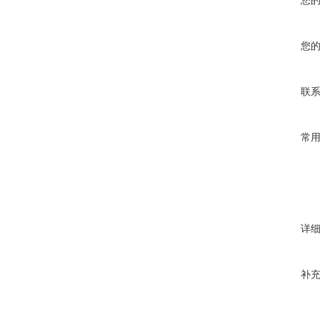
您
您
联
常
详
补