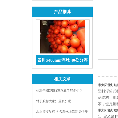
产品推荐
四川φ400mm浮球 40公分浮
球价格 防腐储罐
查看详情
相关文章
带太阳能灯航标
你对于HDPE航道浮标了解多少？
塑料浮筒式
品结构，组
对于航标大家知道多少呢
家，也是塑
带太阳能灯航标
水上漂浮航标-为各种水上活动提供安
1、聚乙烯