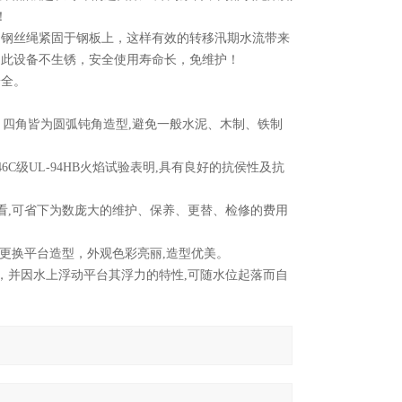
！
和钢丝绳紧固于钢板上，这样有效的转移汛期水流带来
，此设备不生锈，安全使用寿命长，免维护！
安全。
固，四角皆为圆弧钝角造型,避免一般水泥、木制、铁制
6C级UL-94HB火焰试验表明,具有良好的抗侯性及抗
来看,可省下为数庞大的维护、保养、更替、检修的费用
速更换平台造型，外观色彩亮丽,造型优美。
，并因水上浮动平台其浮力的特性,可随水位起落而自