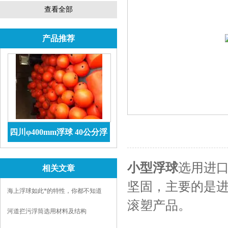
查看全部
产品推荐
四川φ400mm浮球 40公分浮
球价格 防腐储罐
查看详情
小型浮球
选用进
相关文章
坚固，主要的是进
海上浮球如此*的特性，你都不知道
滚塑产品。
吗？
河道拦污浮筒选用材料及结构