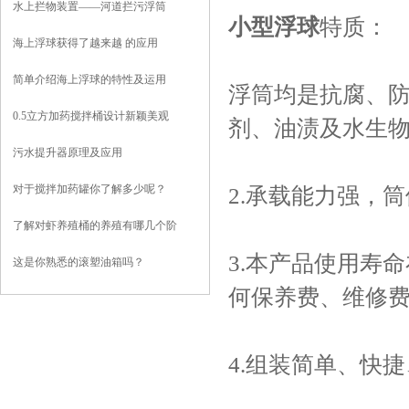
水上拦物装置——河道拦污浮筒
小型浮球
特质：
海上浮球获得了越来越 的应用
简单介绍海上浮球的特性及运用
浮筒均是抗腐、
0.5立方加药搅拌桶设计新颖美观
剂、油渍及水生
污水提升器原理及应用
对于搅拌加药罐你了解多少呢？
2.承载能力强，筒
了解对虾养殖桶的养殖有哪几个阶
段？
3.本产品使用寿
这是你熟悉的滚塑油箱吗？
何保养费、维修
4.组装简单、快