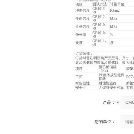
项目
测试方法
计量单位
GB1013-
冲击强度
KJ/m2
79
GB1012-
变曲强度
MPa
79
GB1010-
拉伸强度
MPa
79
GB1010-
伸长率
%
79
GB1011-
硬度
度
60
订货须知：
订货时需注明所购产品型号、尺寸、
聚乙烯储罐与聚氯乙烯储罐、聚丙烯
聚乙烯储罐
项目
聚氯
（PE）
PE整体成型无焊
工艺
PC
接缝
耐腐蚀性
耐蚀性较好
耐蚀
安全性
无焊缝安全可靠
有焊
产品：
您的单位：