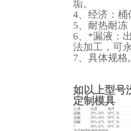
垢。
4、经济：
5、耐热耐冻
6、*漏液：
法加工，可
7、具体规格
如以上型号
定制模具
介质
浓度
条件
硫酸
28%-30%
60℃·5h
盐酸
28%-30%
60℃·5h
硝酸
38%-42%
60℃·5h
*
38%-42%
60℃·5h
产品物理机械性能指标：