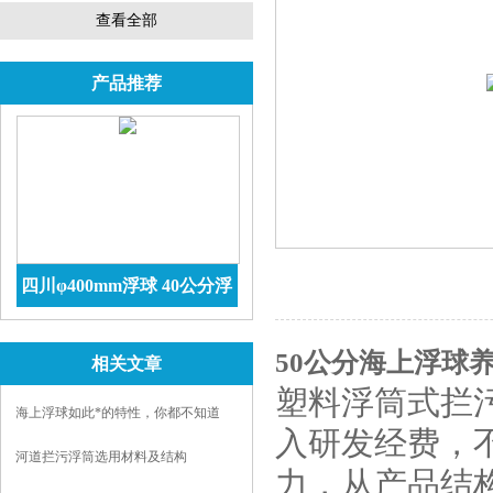
查看全部
产品推荐
四川φ400mm浮球 40公分浮
球价格 防腐储罐
查看详情
50公分
海上浮球
养
相关文章
塑料浮筒式拦
海上浮球如此*的特性，你都不知道
入研发经费，
吗？
河道拦污浮筒选用材料及结构
力，从产品结