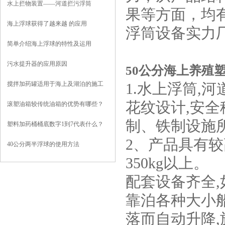
水上拦物装置——河道拦污浮筒
果等方面，均
海上浮球获得了越来越 的应用
浮筒设备实力
简单介绍海上浮球的特性及运用
污水提升器的应用原因
50公分海上养殖塑
搅拌加药罐适用于海上及湖泊的施工
1.水上浮筒,
花纹设计,安
滚塑油箱较传统油箱的优势有哪些？
制、铁制设施
塑料加药桶桶底数字1到7代表什么？
2、产品具有较
40公分两半浮球的使用方法
350kg以上。
配套设备齐全
靠泊各种大小
落而自动升降