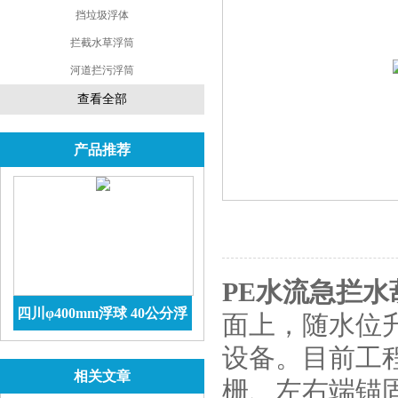
挡垃圾浮体
拦截水草浮筒
河道拦污浮筒
查看全部
产品推荐
PE水流急拦水
四川φ400mm浮球 40公分浮
面上，随水位
球价格 防腐储罐
查看详情
设备。目前工
相关文章
栅、左右端锚