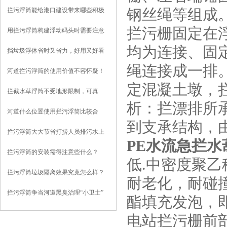
拦污浮筒能给港口建设带来哪些积极
钢丝绳等组成
影响？
拦污栅固定在
用拦污浮筒构建浮动码头时需要注意
些什么？
均为连接、固
挡垃圾浮体省时又省力，好用又好看
绳连接成一排
河道拦污浮筒的使用价值不容怀疑！
定混凝土墩，
拦截水草浮筒不受地形限制，可真
析：拦漂排所
正“因地制宜”
河道什么位置使用拦污浮筒比较合
到支承结构，
适？
拦污浮筒大大节省打捞人员排污水上
PE水流急拦水
作业强度
拦污浮筒的安装需得注意些什么？
低.中密度聚
拦污浮筒垃圾隔离效果究竟怎么样？
耐老化，耐碰
且听我给你分析
拦污浮筒争当河道黑臭治理“小卫士”
酯填充发泡，
电站拦污栅前