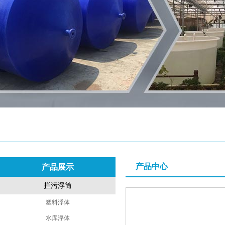
产品中心
产品展示
拦污浮筒
塑料浮体
水库浮体