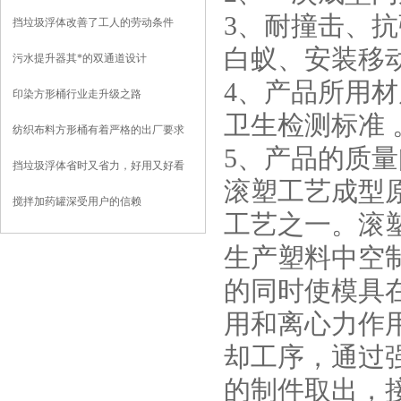
3、耐撞击、
挡垃圾浮体改善了工人的劳动条件
白蚁、安装移
污水提升器其*的双通道设计
4、产品所用材
印染方形桶行业走升级之路
卫生检测标准 
纺织布料方形桶有着严格的出厂要求
5、产品的质
挡垃圾浮体省时又省力，好用又好看
滚塑工艺成型
搅拌加药罐深受用户的信赖
工艺之一。滚
生产塑料中空
的同时使模具
用和离心力作
却工序，通过
的制件取出，