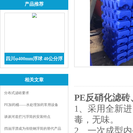
产品推荐
四川φ400mm浮球 40公分浮
球价格 防腐储罐
查看详情
相关文章
分布式滤砖要求
PE反硝化滤砖
PE加药桶——水处理加药常用设备
1、采用全新进
谈谈河道拦污浮筒的安装特点
毒，无味。
2、一次成型
挡油浮漂成为传统钢浮筒的替代产品