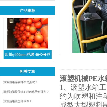
产品推荐
四川φ400mm浮球 40公分浮
球价格 防腐储罐
查看详情
相关文章
滚塑机械PE水
滚塑油箱存在哪些优点呢？
1、滚塑水箱
滚塑油箱较传统油箱的优势有哪些？
约为吹塑和注
滚塑油箱该怎样保养？
成型大型塑料