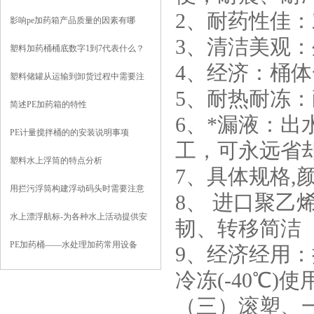
2、耐药性佳：
影响pe加药箱产品质量的因素有哪
3、清洁美观
些？
塑料加药桶桶底数字1到7代表什么？
4、经济：桶
塑料储罐从运输到卸货过程中需要注
5、耐热耐冻：
意到哪些？
简述PE加药箱的特性
6、*漏液：
PE计量搅拌桶的的安装说明事项
工，可永远省
塑料水上浮筒的特点分析
7、具体规格,
用拦污浮筒构建浮动码头时需要注意
8、 进口聚乙
些什么？
水上漂浮航标-为各种水上活动提供安
韧、转移简洁
全
PE加药桶——水处理加药常用设备
9、经济经用：
冷冻(-40℃)
（三）滚塑、