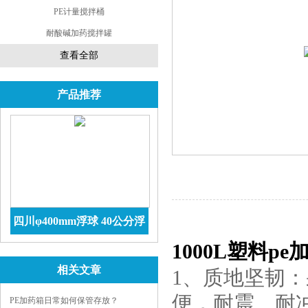
PE计量搅拌桶
耐酸碱加药搅拌罐
查看全部
产品推荐
四川φ400mm浮球 40公分浮
1000L塑料pe
球价格 防腐储罐
查看详情
相关文章
1、质地坚韧：
便，耐震、耐
PE加药箱日常如何保管存放？