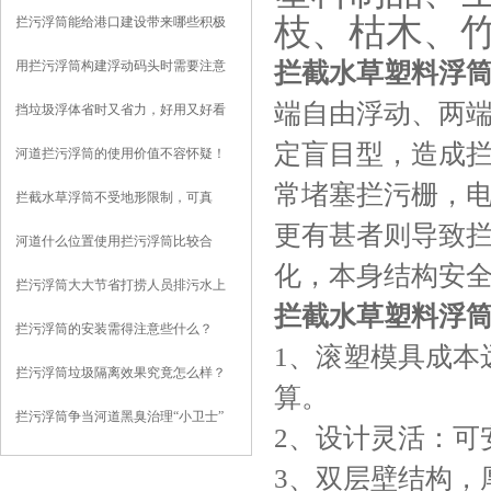
枝、枯木、
拦污浮筒能给港口建设带来哪些积极
影响？
拦截水草塑料浮
用拦污浮筒构建浮动码头时需要注意
些什么？
端自由浮动、两端
挡垃圾浮体省时又省力，好用又好看
定盲目型，造成
河道拦污浮筒的使用价值不容怀疑！
常堵塞拦污栅，
拦截水草浮筒不受地形限制，可真
更有甚者则导致
正“因地制宜”
河道什么位置使用拦污浮筒比较合
化，本身结构安
适？
拦污浮筒大大节省打捞人员排污水上
拦截水草塑料浮
作业强度
拦污浮筒的安装需得注意些什么？
1、滚塑模具成本
拦污浮筒垃圾隔离效果究竟怎么样？
算。
且听我给你分析
拦污浮筒争当河道黑臭治理“小卫士”
2、设计灵活：
3、双层壁结构