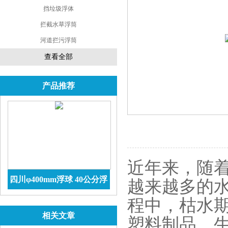
挡垃圾浮体
拦截水草浮筒
河道拦污浮筒
查看全部
产品推荐
近年来，随
四川φ400mm浮球 40公分浮
越来越多的
球价格 防腐储罐
查看详情
程中，枯水
相关文章
塑料制品、