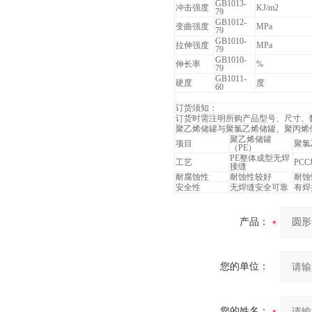
GB1013-
冲击强度
KJ/m2
79
GB1012-
变曲强度
MPa
79
GB1010-
拉伸强度
MPa
79
GB1010-
伸长率
%
79
GB1011-
硬度
度
60
订货须知：
订货时需注明所购产品型号、尺寸、
聚乙烯储罐与聚氯乙烯储罐、聚丙烯
聚乙烯储罐
项目
聚氯
（PE）
PE整体成型无焊
工艺
PC
接缝
耐腐蚀性
耐蚀性较好
耐蚀
安全性
无焊缝安全可靠
有焊
产品：
您的单位：
您的姓名：