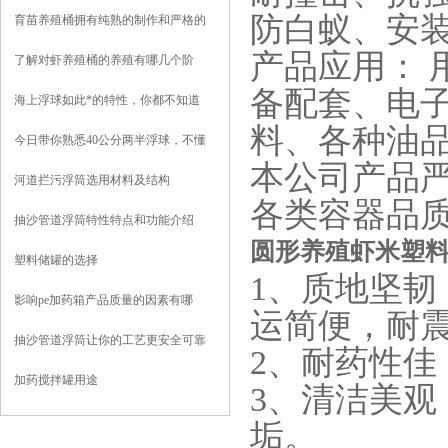
防白蚁、安
育苗养殖桶拥有纯熟的制作和严格的
出厂要求
产品应用： 
了解对虾养殖桶的养殖有哪几个阶
段？
备配套、电
海上浮球如此*的特性，你都不知道
料、各种油
吗？
今日带你熟悉40公分两半浮球，不懂
本公司产品
的看这里！
河道拦污浮筒选用材料及结构
各类容器品
抽沙管道浮筒特性特点和功能介绍
圆形养殖虾米塑料
塑料储罐的选择
1、质地坚韧
影响pe加药箱产品质量的因素有哪
运简便，耐
些？
抽沙管道浮筒让你的工艺更安全可靠
2、耐药性佳
加药搅拌罐用途
3、清洁美观
垢。