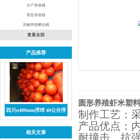
水产养殖桶
育苗养殖桶
泥鳅养殖孵化桶
查看全部
产品推荐
圆形养殖虾米塑料
四川φ400mm浮球 40公分浮
制作工艺：
球价格 防腐储罐
查看详情
产品优点：内
相关文章
耐撞击、抗