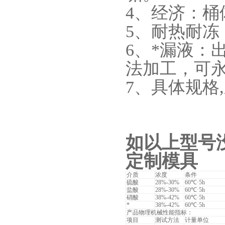
4、经济：
5、耐热耐冻
6、*漏液：
法加工，可
7、具体规格
如以上型号
定制模具
介质
浓度
条件
硫酸
28%-30%
60℃·5h
盐酸
28%-30%
60℃·5h
硝酸
38%-42%
60℃·5h
*
38%-42%
60℃·5h
产品物理机械性能指标：
项目
测试方法
计量单位