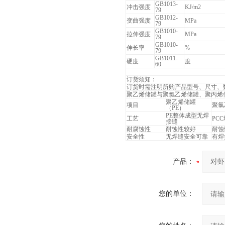
GB1013-
冲击强度
KJ/m2
79
GB1012-
变曲强度
MPa
79
GB1010-
拉伸强度
MPa
79
GB1010-
伸长率
%
79
GB1011-
硬度
度
60
订货须知：
订货时需注明所购产品型号、尺寸、
聚乙烯储罐与聚氯乙烯储罐、聚丙烯
聚乙烯储罐
项目
聚氯
（PE）
PE整体成型无焊
工艺
PC
接缝
耐腐蚀性
耐蚀性较好
耐蚀
安全性
无焊缝安全可靠
有焊
产品：
您的单位：