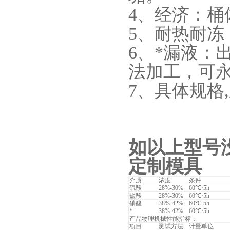
4、经济：
5、耐热耐冻
6、*漏液：
法加工，可
7、具体规格
如以上型号
定制模具
介质
浓度
条件
硫酸
28%-30%
60℃·5h
盐酸
28%-30%
60℃·5h
硝酸
38%-42%
60℃·5h
*
38%-42%
60℃·5h
产品物理机械性能指标：
项目
测试方法
计量单位