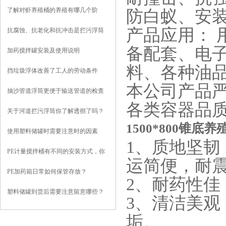
了解对虾养殖桶的养殖有哪几个阶
防白蚁、安
段？
产品应用： 
抗腐蚀、抗老化和抗冲击是拦污浮筒
的基本性能
备配套、电
加药搅拌罐安装及使用说明
料、各种油
挡垃圾浮体改善了工人的劳动条件
本公司产品
抽沙管道浮筒更便于输送管道的检查
各类容器品
和维护
关于河道拦污浮筒你了解透彻了吗？
1500*800锥底
使用塑料储罐时需要注意时的因素
1、质地坚韧
PE计量搅拌桶有不同的安装方式，你
运简便，耐
知道哪些？
PE加药箱日常如何保管存放？
2、耐药性佳
塑料储罐到货后需要注意留意哪些？
3、清洁美观
垢。