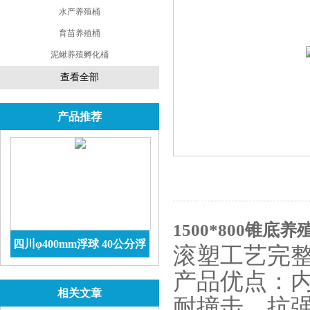
水产养殖桶
育苗养殖桶
泥鳅养殖孵化桶
查看全部
产品推荐
1500*800锥底
四川φ400mm浮球 40公分浮
滚塑工艺完
球价格 防腐储罐
查看详情
产品优点：内
相关文章
耐撞击、抗