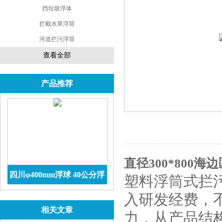
挡垃圾浮体
拦截水草浮筒
河道拦污浮筒
查看全部
产品推荐
直径300*800
四川φ400mm浮球 40公分浮
塑料浮筒式拦
球价格 防腐储罐
查看详情
入研发经费，
相关文章
力，从产品结