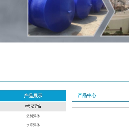
产品中心
产品展示
拦污浮筒
塑料浮体
水库浮体