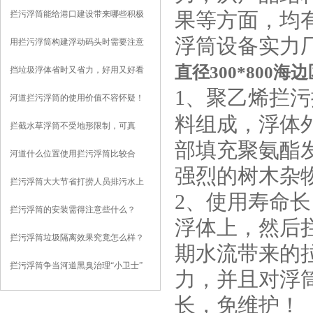
拦污浮筒能给港口建设带来哪些积极
果等方面，均
影响？
浮筒设备实力
用拦污浮筒构建浮动码头时需要注意
些什么？
直径300*800
挡垃圾浮体省时又省力，好用又好看
1、聚乙烯拦
河道拦污浮筒的使用价值不容怀疑！
料组成，浮体
拦截水草浮筒不受地形限制，可真
部填充聚氨酯
正“因地制宜”
河道什么位置使用拦污浮筒比较合
强烈的树木杂
适？
拦污浮筒大大节省打捞人员排污水上
2、使用寿命
作业强度
拦污浮筒的安装需得注意些什么？
浮体上，然后
拦污浮筒垃圾隔离效果究竟怎么样？
期水流带来的
且听我给你分析
拦污浮筒争当河道黑臭治理“小卫士”
力，并且对浮
长，免维护！