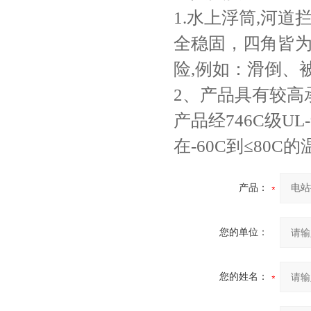
1.
水上浮筒
,
河道
全稳固，四角皆
险
,
例如：滑倒、
2
、产品具有较高
产品经
746C
级
UL
在
-60C
到≤
80C
的
产品：
您的单位：
您的姓名：