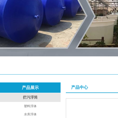
产品中心
产品展示
拦污浮筒
塑料浮体
水库浮体