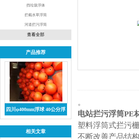
挡垃圾浮体
拦截水草浮筒
河道拦污浮筒
查看全部
产品推荐
。
四川φ400mm浮球 40公分浮
电站拦污浮筒PE
球价格 防腐储罐
查看详情
塑料浮筒式拦污
相关文章
不断改善产品结