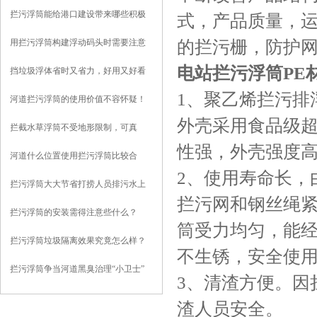
拦污浮筒能给港口建设带来哪些积极
式，产品质量，
影响？
的拦污栅，防护网
用拦污浮筒构建浮动码头时需要注意
些什么？
电站拦污浮筒PE
挡垃圾浮体省时又省力，好用又好看
1
、聚乙烯拦污排
河道拦污浮筒的使用价值不容怀疑！
外壳采用食品级
拦截水草浮筒不受地形限制，可真
性强，外壳强度
正“因地制宜”
河道什么位置使用拦污浮筒比较合
2
、使用寿命长，
适？
拦污浮筒大大节省打捞人员排污水上
拦污网和钢丝绳
作业强度
拦污浮筒的安装需得注意些什么？
筒受力均匀，能经
拦污浮筒垃圾隔离效果究竟怎么样？
不生锈，安全使
且听我给你分析
拦污浮筒争当河道黑臭治理“小卫士”
3
、清渣方便。因
渣人员安全。