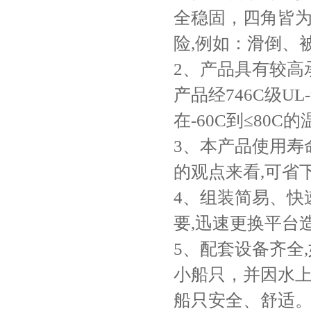
全稳固，四角皆
险
,
例如：滑倒、
2
、产品具有较高
产品经
746C
级
UL
在
-60C
到≤
80C
的
3
、本产品使用寿
的观点来看
,
可省
4
、组装简易、快
要
,
迅速更换平台
5
、配套设备齐全
,
小船只，并因水
船只安全、舒适