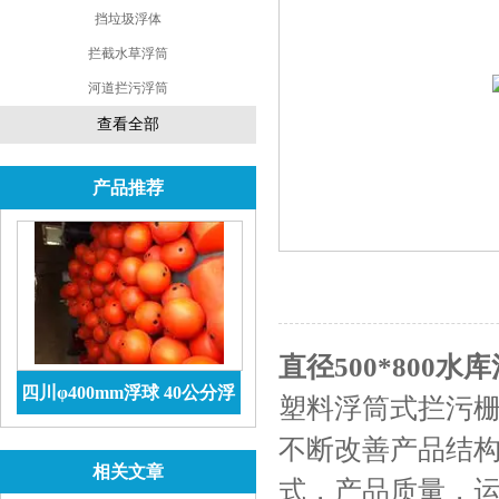
挡垃圾浮体
拦截水草浮筒
河道拦污浮筒
查看全部
产品推荐
直径500*800
四川φ400mm浮球 40公分浮
塑料浮筒式拦污
球价格 防腐储罐
查看详情
不断改善产品结
相关文章
式，产品质量，