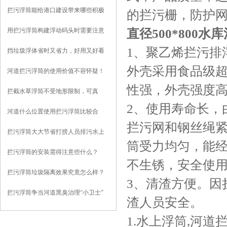
拦污浮筒能给港口建设带来哪些积极
的拦污栅，防护网
影响？
直径500*800
用拦污浮筒构建浮动码头时需要注意
些什么？
1
、聚乙烯拦污排
挡垃圾浮体省时又省力，好用又好看
外壳采用食品级
河道拦污浮筒的使用价值不容怀疑！
性强，外壳强度
拦截水草浮筒不受地形限制，可真
2
、使用寿命长，
正“因地制宜”
河道什么位置使用拦污浮筒比较合
拦污网和钢丝绳
适？
拦污浮筒大大节省打捞人员排污水上
筒受力均匀，能经
作业强度
拦污浮筒的安装需得注意些什么？
不生锈，安全使
拦污浮筒垃圾隔离效果究竟怎么样？
3
、清渣方便。因
且听我给你分析
拦污浮筒争当河道黑臭治理“小卫士”
渣人员安全。
1.
水上浮筒
,
河道