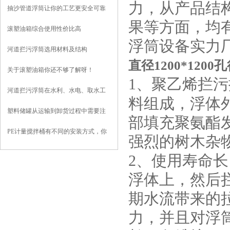
力，从产品结
抽沙管道浮筒让你的工艺更安全可靠
果等方面，均
滚塑油箱综合使用性价比高
浮筒设备实力
河道拦污浮筒选用材料及结构
直径1200*120
关于滚塑油箱你还不够了解呀！
1、聚乙烯拦
河道拦污浮筒在水利、水电、取水工
料组成，浮体
程中的应用
塑料储罐从运输到卸货过程中需要注
部填充聚氨酯
意到哪些？
PE计量搅拌桶有不同的安装方式，你
强烈的树木杂
知道哪些？
2、使用寿命
浮体上，然后
期水流带来的
力，并且对浮